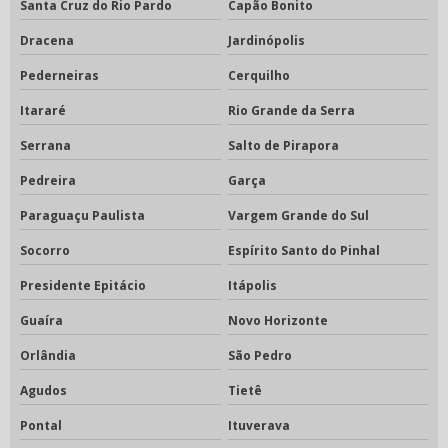
Santa Cruz do Rio Pardo
Capão Bonito
Dracena
Jardinópolis
Pederneiras
Cerquilho
Itararé
Rio Grande da Serra
Serrana
Salto de Pirapora
Pedreira
Garça
Paraguaçu Paulista
Vargem Grande do Sul
Socorro
Espírito Santo do Pinhal
Presidente Epitácio
Itápolis
Guaíra
Novo Horizonte
Orlândia
São Pedro
Agudos
Tietê
Pontal
Ituverava