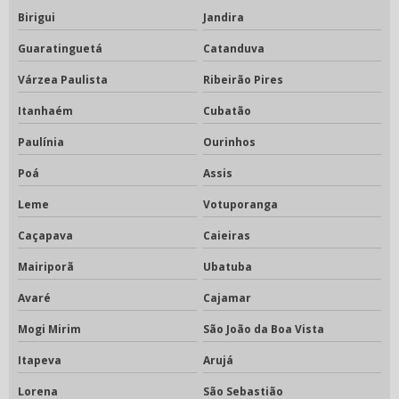
Birigui
Jandira
Guaratinguetá
Catanduva
Várzea Paulista
Ribeirão Pires
Itanhaém
Cubatão
Paulínia
Ourinhos
Poá
Assis
Leme
Votuporanga
Caçapava
Caieiras
Mairiporã
Ubatuba
Avaré
Cajamar
Mogi Mirim
São João da Boa Vista
Itapeva
Arujá
Lorena
São Sebastião