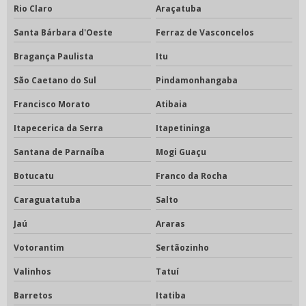
Rio Claro
Araçatuba
Santa Bárbara d'Oeste
Ferraz de Vasconcelos
Bragança Paulista
Itu
São Caetano do Sul
Pindamonhangaba
Francisco Morato
Atibaia
Itapecerica da Serra
Itapetininga
Santana de Parnaíba
Mogi Guaçu
Botucatu
Franco da Rocha
Caraguatatuba
Salto
Jaú
Araras
Votorantim
Sertãozinho
Valinhos
Tatuí
Barretos
Itatiba