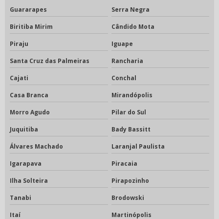
Guararapes
Serra Negra
Biritiba Mirim
Cândido Mota
Piraju
Iguape
Santa Cruz das Palmeiras
Rancharia
Cajati
Conchal
Casa Branca
Mirandópolis
Morro Agudo
Pilar do Sul
Juquitiba
Bady Bassitt
Álvares Machado
Laranjal Paulista
Igarapava
Piracaia
Ilha Solteira
Pirapozinho
Tanabi
Brodowski
Itaí
Martinópolis