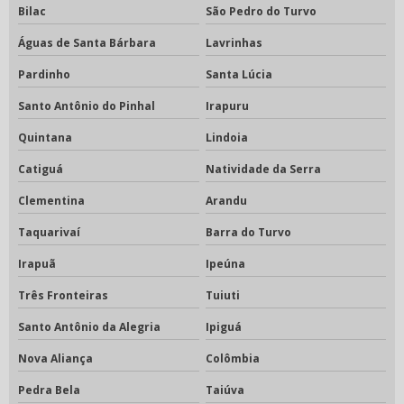
Bilac
São Pedro do Turvo
Águas de Santa Bárbara
Lavrinhas
Pardinho
Santa Lúcia
Santo Antônio do Pinhal
Irapuru
Quintana
Lindoia
Catiguá
Natividade da Serra
Clementina
Arandu
Taquarivaí
Barra do Turvo
Irapuã
Ipeúna
Três Fronteiras
Tuiuti
Santo Antônio da Alegria
Ipiguá
Nova Aliança
Colômbia
Pedra Bela
Taiúva