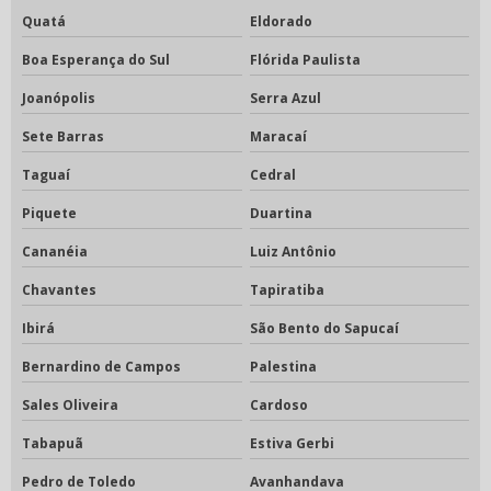
Quatá
Eldorado
Boa Esperança do Sul
Flórida Paulista
Joanópolis
Serra Azul
Sete Barras
Maracaí
Taguaí
Cedral
Piquete
Duartina
Cananéia
Luiz Antônio
Chavantes
Tapiratiba
Ibirá
São Bento do Sapucaí
Bernardino de Campos
Palestina
Sales Oliveira
Cardoso
Tabapuã
Estiva Gerbi
Pedro de Toledo
Avanhandava