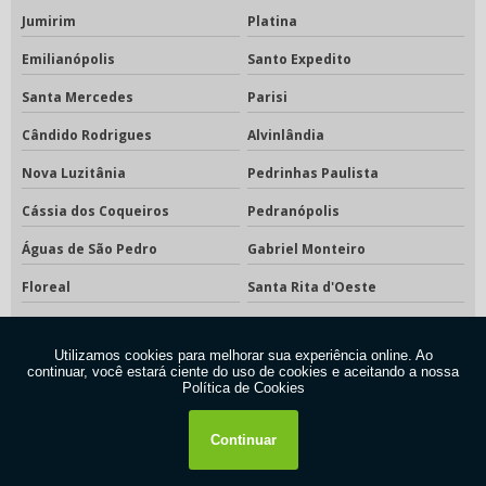
Jumirim
Platina
Emilianópolis
Santo Expedito
Santa Mercedes
Parisi
Cândido Rodrigues
Alvinlândia
Nova Luzitânia
Pedrinhas Paulista
Cássia dos Coqueiros
Pedranópolis
Águas de São Pedro
Gabriel Monteiro
Floreal
Santa Rita d'Oeste
Borebi
Estrela do Norte
Rubiácea
Zacarias
Lutécia
Nantes
Taquaral
Bento de Abreu
São Francisco
Santa Clara d'Oeste