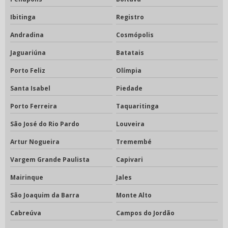
Ibitinga
Registro
Andradina
Cosmópolis
Jaguariúna
Batatais
Porto Feliz
Olímpia
Santa Isabel
Piedade
Porto Ferreira
Taquaritinga
São José do Rio Pardo
Louveira
Artur Nogueira
Tremembé
Vargem Grande Paulista
Capivari
Mairinque
Jales
São Joaquim da Barra
Monte Alto
Cabreúva
Campos do Jordão