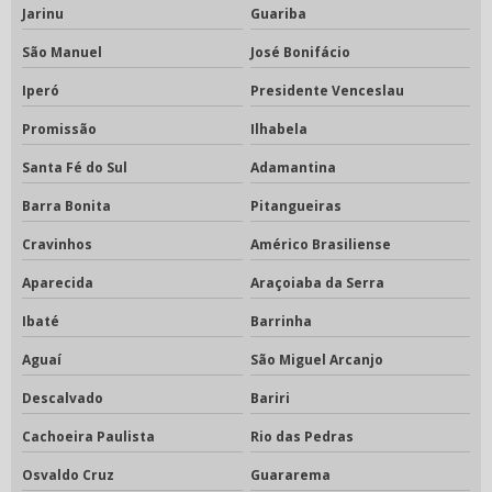
Jarinu
Guariba
São Manuel
José Bonifácio
Iperó
Presidente Venceslau
Promissão
Ilhabela
Santa Fé do Sul
Adamantina
Barra Bonita
Pitangueiras
Cravinhos
Américo Brasiliense
Aparecida
Araçoiaba da Serra
Ibaté
Barrinha
Aguaí
São Miguel Arcanjo
Descalvado
Bariri
Cachoeira Paulista
Rio das Pedras
Osvaldo Cruz
Guararema