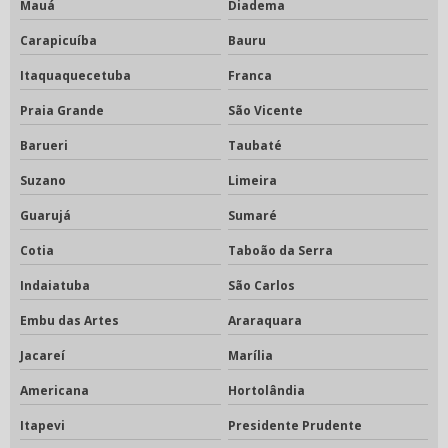
Mauá
Diadema
SUBSTITUIÇÃO DAS PRUMADAS ELÉTRICAS PREDIAIS
Carapicuíba
Bauru
VISTORIA DE INSTALAÇÃO ELÉTRICA
Itaquaquecetuba
Franca
VISTORIA ELÉTRICA PREDIAL
Praia Grande
São Vicente
VISTORIA ENERGIA ELÉTRICA
Barueri
Taubaté
VISTORIA REDE ELÉTRICA
Suzano
Limeira
Guarujá
Sumaré
Cotia
Taboão da Serra
Indaiatuba
São Carlos
Embu das Artes
Araraquara
Jacareí
Marília
Americana
Hortolândia
Itapevi
Presidente Prudente