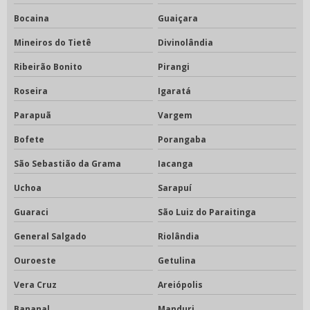
Bocaina
Guaiçara
Mineiros do Tietê
Divinolândia
Ribeirão Bonito
Pirangi
Roseira
Igaratá
Parapuã
Vargem
Bofete
Porangaba
São Sebastião da Grama
Iacanga
Uchoa
Sarapuí
Guaraci
São Luiz do Paraitinga
General Salgado
Riolândia
Ouroeste
Getulina
Vera Cruz
Areiópolis
Bananal
Manduri