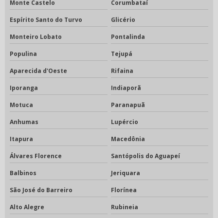
Monte Castelo
Corumbataí
Espírito Santo do Turvo
Glicério
Monteiro Lobato
Pontalinda
Populina
Tejupá
Aparecida d'Oeste
Rifaina
Iporanga
Indiaporã
Motuca
Paranapuã
Anhumas
Lupércio
Itapura
Macedônia
Álvares Florence
Santópolis do Aguapeí
Balbinos
Jeriquara
São José do Barreiro
Florínea
Alto Alegre
Rubineia