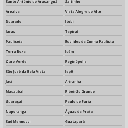
Santo Antônio do Aracanguá
Saltinho
Arealva
Vista Alegre do Alto
Dourado
Itobi
Iaras
Tapiraí
Paulicéia
Euclides da Cunha Paulista
Terra Roxa
Icém
Ouro Verde
Reginópolis
São José da Bela Vista
Iepê
Jaci
Ariranha
Macaubal
Ribeirão Grande
Guaraçaí
Paulo de Faria
Nuporanga
Águas da Prata
Sud Mennucci
Guatapará