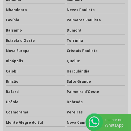
Nhandeara
Neves Paulista
Lavínia
Palmares Paulista
Bálsamo
Dumont
Estrela d'Oeste
Torrinha
Nova Europa
Cristais Paulista
Rinópolis
Queluz
Cajobi
Herculândia
Rincão
Salto Grande
Rafard
Palmeira d'Oeste
Urânia
Dobrada
Cosmorama
Pereiras
chamar no
Monte Alegre do Sul
Nova Campina
WhatsApp