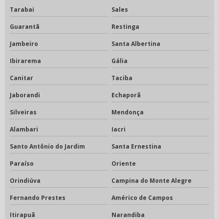
Tarabai
Sales
Guarantã
Restinga
Jambeiro
Santa Albertina
Ibirarema
Gália
Canitar
Taciba
Jaborandi
Echaporã
Silveiras
Mendonça
Alambari
Iacri
Santo Antônio do Jardim
Santa Ernestina
Paraíso
Oriente
Orindiúva
Campina do Monte Alegre
Fernando Prestes
Américo de Campos
Itirapuã
Narandiba