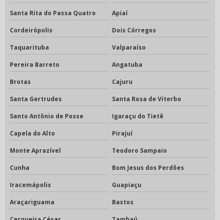
Santa Rita do Passa Quatro
Apiaí
Cordeirópolis
Dois Córregos
Taquarituba
Valparaíso
Pereira Barreto
Angatuba
Brotas
Cajuru
Santa Gertrudes
Santa Rosa de Viterbo
Santo Antônio de Posse
Igaraçu do Tietê
Capela do Alto
Pirajuí
Monte Aprazível
Teodoro Sampaio
Cunha
Bom Jesus dos Perdões
Iracemápolis
Guapiaçu
Araçariguama
Bastos
Cerqueira César
Tambaú