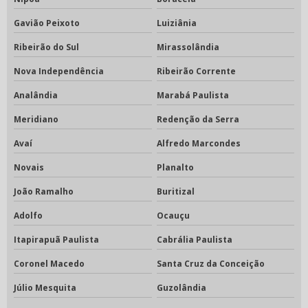
Gavião Peixoto
Luiziânia
Ribeirão do Sul
Mirassolândia
Nova Independência
Ribeirão Corrente
Analândia
Marabá Paulista
Meridiano
Redenção da Serra
Avaí
Alfredo Marcondes
Novais
Planalto
João Ramalho
Buritizal
Adolfo
Ocauçu
Itapirapuã Paulista
Cabrália Paulista
Coronel Macedo
Santa Cruz da Conceição
Júlio Mesquita
Guzolândia