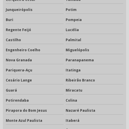
Junqueirópolis
Potim
Buri
Pompeia
Regente Feijó
Lucélia
Castilho
Palmital
Engenheiro Coelho
Miguelópolis
Nova Granada
Paranapanema
Pariquera-Açu
Itatinga
Cesário Lange
Ribeirão Branco
Guará
Miracatu
Potirendaba
Colina
Pirapora do Bom Jesus
Nazaré Paulista
Monte Azul Paulista
Itaberá