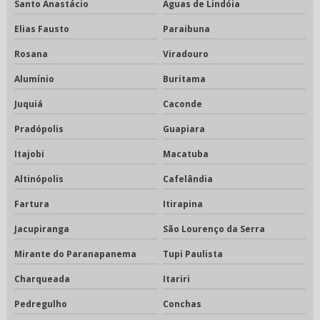
Santo Anastácio
Águas de Lindóia
Elias Fausto
Paraibuna
Rosana
Viradouro
Alumínio
Buritama
Juquiá
Caconde
Pradópolis
Guapiara
Itajobi
Macatuba
Altinópolis
Cafelândia
Fartura
Itirapina
Jacupiranga
São Lourenço da Serra
Mirante do Paranapanema
Tupi Paulista
Charqueada
Itariri
Pedregulho
Conchas