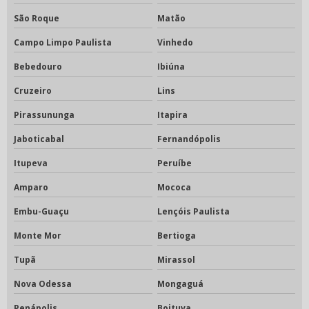
São Roque
Matão
Campo Limpo Paulista
Vinhedo
Bebedouro
Ibiúna
Cruzeiro
Lins
Pirassununga
Itapira
Jaboticabal
Fernandópolis
Itupeva
Peruíbe
Amparo
Mococa
Embu-Guaçu
Lençóis Paulista
Monte Mor
Bertioga
Tupã
Mirassol
Nova Odessa
Mongaguá
Penápolis
Boituva