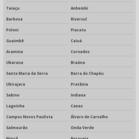
Taiaçu
Anhembi
Barbosa
Riversul
Poloni
Piacatu
Guaimbê
Caiuá
Aramina
Coroados
Ubarana
Braúna
Santa Maria da Serra
Barra do Chapéu
Ubirajara
Pratânia
Sabino
Indiana
Lagoinha
Canas
Campos Novos Paulista
Álvaro de Carvalho
Salmourão
Onda Verde
Nipoã
Boraceia