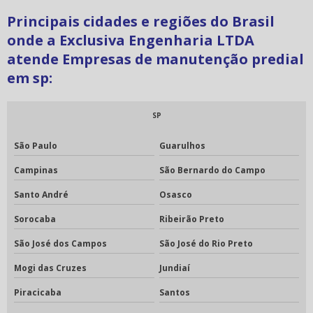
PROJETOS ELÉTRICOS PREDIAIS
Principais cidades e regiões do Brasil
onde a Exclusiva Engenharia LTDA
PRUMADA ELÉTRICA
atende Empresas de manutenção predial
PRUMADAS ELÉTRICAS PREDIAIS
em sp:
REFORMA DE CENTRO DE MEDIÇÃO
REFORMA DE QUADRO DE DISTRIBUIÇÃO
SP
REFORMAS ELÉTRICAS
São Paulo
Guarulhos
REFORMAS INSTALAÇÕES ELÉTRICAS
Campinas
São Bernardo do Campo
RETROFIT ELÉTRICA E AUTOMAÇÃO
Santo André
Osasco
RETROFIT ELÉTRICO
RETROFIT PAINEL ELÉTRICO
Sorocaba
Ribeirão Preto
SERVIÇO DE INSTALAÇÃO DE PAINÉIS ELÉTRICOS
São José dos Campos
São José do Rio Preto
SERVIÇO DE INSTALAÇÃO ELÉTRICA PREDIAL
Mogi das Cruzes
Jundiaí
SERVIÇOS DE INSTALAÇÕES ELÉTRICAS
Piracicaba
Santos
SERVIÇOS ENGENHARIA ELÉTRICA