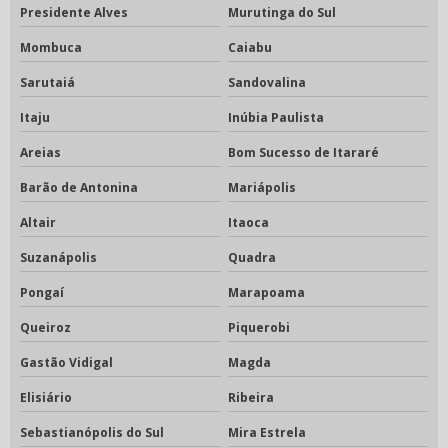
Presidente Alves
Murutinga do Sul
Mombuca
Caiabu
Sarutaiá
Sandovalina
Itaju
Inúbia Paulista
Areias
Bom Sucesso de Itararé
Barão de Antonina
Mariápolis
Altair
Itaoca
Suzanápolis
Quadra
Pongaí
Marapoama
Queiroz
Piquerobi
Gastão Vidigal
Magda
Elisiário
Ribeira
Sebastianópolis do Sul
Mira Estrela