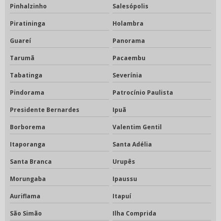
Pinhalzinho
Salesópolis
Piratininga
Holambra
Guareí
Panorama
Tarumã
Pacaembu
Tabatinga
Severínia
Pindorama
Patrocínio Paulista
Presidente Bernardes
Ipuã
Borborema
Valentim Gentil
Itaporanga
Santa Adélia
Santa Branca
Urupês
Morungaba
Ipaussu
Auriflama
Itapuí
São Simão
Ilha Comprida