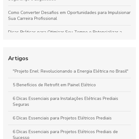
Como Converter Desafios em Oportunidades para Impulsionar
Sua Carreira Profissional
Dicas Práticas para Otimizar Seu Tempo e Potencializar a
Produtividade Diária
Dicas para Escolher a Empresa Ideal em Projetos Elétricos e
Assegurar Segurança e Eficiência
Artigos
Como Escolher as Melhores Empresas de Serviços Elétricos
"Projeto Enel: Revolucionando a Energia Elétrica no Brasil"
em São Paulo: Guia Completo
5 Benefícios de Retrofit em Painel Elétrico
Projeto de Entrada de Energia: Dicas para Segurança e
Eficiência na Sua Edificação
6 Dicas Essenciais para Instalações Elétricas Prediais
Seguras
6 Dicas Essenciais para Projetos Elétricos Prediais
6 Dicas Essenciais para Projetos Elétricos Prediais de
Sucesso