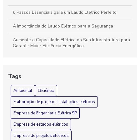
6 Passos Essenciais para um Laudo Elétrico Perfeito
A Importância do Laudo Elétrico para a Segurança
Aumente a Capacidade Elétrica da Sua Infraestrutura para
Garantir Maior Eficiência Energética
Aumento de Carga Elétrica e Seus Impactos na Sua
Residência
Tags
Aumento de Carga Elétrica: Como Funciona
Ambiental
Eficiência
Aumento de Carga Elétrica: Entenda Como Funciona
Elaboração de projetos instalações elétricas
Aumento de Carga Elétrica: Entenda e Previna-se!
Empresa de Engenharia Elétrica SP
Aumento de Carga Elétrica: O Que Você Precisa Saber
Empresa de estudos elétricos
Benefícios de Investir em um Projeto de Ampliação de
Empresa de projetos elétricos