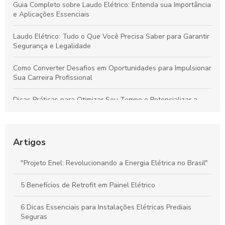
Guia Completo sobre Laudo Elétrico: Entenda sua Importância
e Aplicações Essenciais
Laudo Elétrico: Tudo o Que Você Precisa Saber para Garantir
Segurança e Legalidade
Como Converter Desafios em Oportunidades para Impulsionar
Sua Carreira Profissional
Dicas Práticas para Otimizar Seu Tempo e Potencializar a
Produtividade Diária
Dicas para Escolher a Empresa Ideal em Projetos Elétricos e
Assegurar Segurança e Eficiência
Artigos
Como Escolher as Melhores Empresas de Serviços Elétricos
"Projeto Enel: Revolucionando a Energia Elétrica no Brasil"
em São Paulo: Guia Completo
5 Benefícios de Retrofit em Painel Elétrico
Projeto de Entrada de Energia: Dicas para Segurança e
Eficiência na Sua Edificação
6 Dicas Essenciais para Instalações Elétricas Prediais
Seguras