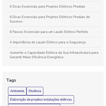
6 Dicas Essenciais para Projetos Elétricos Prediais
6 Dicas Essenciais para Projetos Elétricos Prediais de
Sucesso
6 Passos Essenciais para um Laudo Elétrico Perfeito
A Importância do Laudo Elétrico para a Segurança
Aumente a Capacidade Elétrica da Sua Infraestrutura para
Garantir Maior Eficiência Energética
Aumento de Carga Elétrica e Seus Impactos na Sua
Residência
Tags
Aumento de Carga Elétrica: Como Funciona
Ambiental
Eficiência
Aumento de Carga Elétrica: Entenda Como Funciona
Elaboração de projetos instalações elétricas
Aumento de Carga Elétrica: Entenda e Previna-se!